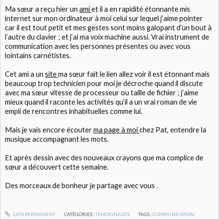
Ma sœur a reçu hier un
ami
et il a en rapidité étonnante mis
internet sur mon ordinateur à moi celui sur lequel j’aime pointer
car il est tout petit et mes gestes sont moins galopant d’un bout à
l’autre du clavier ; et j’ai ma voix machine aussi. Vrai instrument de
communication avec les personnes présentes ou avec vous
lointains carnétistes.
Cet ami a un
site
ma sœur fait le lien allez voir il est étonnant mais
beaucoup trop technicien pour moi je décroche quand il discute
avec ma sœur vitesse de processeur ou taille de fichier ; j’aime
mieux quand il raconte les activités qu’il a un vrai roman de vie
empli de rencontres inhabituelles comme lui.
Mais je vais encore écouter
ma page à moi
chez Pat, entendre la
musique accompagnant les mots.
Et après dessin avec des nouveaux crayons que ma complice de
sœur a découvert cette semaine.
Des morceaux de bonheur je partage avec vous .
LIEN PERMANENT
CATÉGORIES :
TÉMOIGNAGES
TAGS :
COMMUNICATION
,