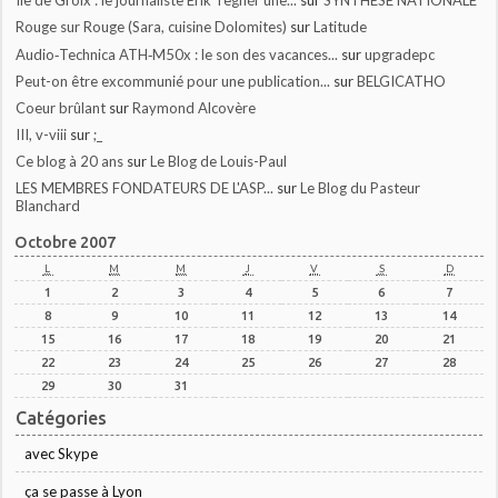
Ile de Groix : le journaliste Erik Tegnér une...
sur
SYNTHESE NATIONALE
Rouge sur Rouge (Sara, cuisine Dolomites)
sur
Latitude
Audio‑Technica ATH‑M50x : le son des vacances...
sur
upgradepc
Peut-on être excommunié pour une publication...
sur
BELGICATHO
Coeur brûlant
sur
Raymond Alcovère
III, v-viii
sur
;_
Ce blog à 20 ans
sur
Le Blog de Louis-Paul
LES MEMBRES FONDATEURS DE L'ASP...
sur
Le Blog du Pasteur
Blanchard
Octobre 2007
L
M
M
J
V
S
D
1
2
3
4
5
6
7
8
9
10
11
12
13
14
15
16
17
18
19
20
21
22
23
24
25
26
27
28
29
30
31
Catégories
avec Skype
ça se passe à Lyon