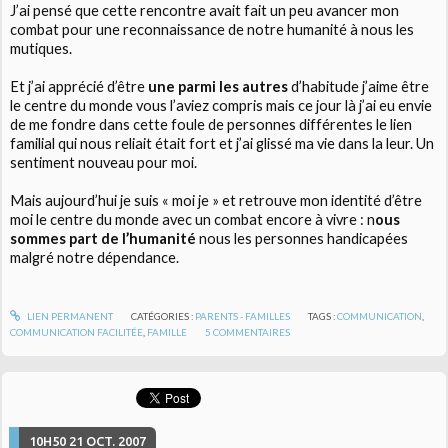
J’ai pensé que cette rencontre avait fait un peu avancer mon
combat pour une reconnaissance de notre humanité à nous les
mutiques.
Et j’ai apprécié d’être
une parmi les autres
d’habitude j’aime être
le centre du monde vous l’aviez compris mais ce jour là j’ai eu envie
de me fondre dans cette foule de personnes différentes le lien
familial qui nous reliait était fort et j’ai glissé ma vie dans la leur. Un
sentiment nouveau pour moi.
Mais aujourd’hui je suis « moi je » et retrouve mon identité d’être
moi le centre du monde avec un combat encore à vivre : n
ous
sommes part de l’humanité
nous les personnes handicapées
malgré notre dépendance.
LIEN PERMANENT
CATÉGORIES :
PARENTS - FAMILLES
TAGS :
COMMUNICATION
,
COMMUNICATION FACILITÉE
,
FAMILLE
5
COMMENTAIRES
10H50
21
OCT. 2007