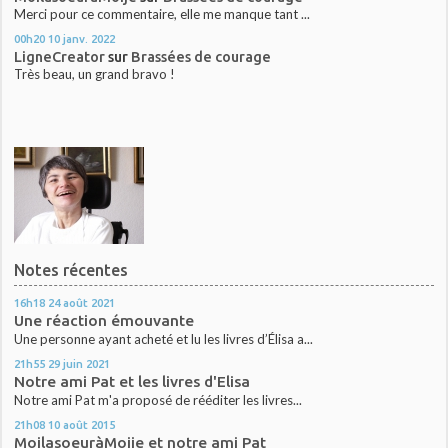
Merci pour ce commentaire, elle me manque tant ...
00h20
10
janv. 2022
LigneCreator
sur
Brassées de courage
Très beau, un grand bravo !
Notes récentes
16h18
24
août 2021
Une réaction émouvante
Une personne ayant acheté et lu les livres d’Élisa a...
21h55
29
juin 2021
Notre ami Pat et les livres d'Elisa
Notre ami Pat m'a proposé de rééditer les livres...
21h08
10
août 2015
MoilasoeuràMoije et notre ami Pat