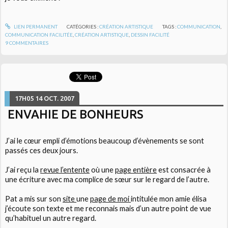
LIEN PERMANENT
CATÉGORIES :
CRÉATION ARTISTIQUE
TAGS :
COMMUNICATION
,
COMMUNICATION FACILITÉE
,
CRÉATION ARTISTIQUE
,
DESSIN FACILITÉ
9
COMMENTAIRES
17H05
14
OCT. 2007
ENVAHIE DE BONHEURS
J’ai le cœur empli d’émotions beaucoup d’évènements se sont
passés ces deux jours.
J’ai reçu la
revue l’entente
où une
page entière
est consacrée à
une écriture avec ma complice de sœur sur le regard de l’autre.
Pat a mis sur son
site
une
page de moi
intitulée mon amie élisa
j’écoute son texte et me reconnais mais d’un autre point de vue
qu’habituel un autre regard.