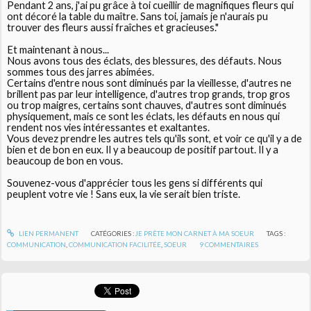
Pendant 2 ans, j'ai pu grâce à toi cueillir de magnifiques fleurs qui
ont décoré la table du maître. Sans toi, jamais je n'aurais pu
trouver des fleurs aussi fraîches et gracieuses."
Et maintenant à nous...
Nous avons tous des éclats, des blessures, des défauts. Nous
sommes tous des jarres abimées.
Certains d'entre nous sont diminués par la vieillesse, d'autres ne
brillent pas par leur intelligence, d'autres trop grands, trop gros
ou trop maigres, certains sont chauves, d'autres sont diminués
physiquement, mais ce sont les éclats, les défauts en nous qui
rendent nos vies intéressantes et exaltantes.
Vous devez prendre les autres tels qu'ils sont, et voir ce qu'il y a de
bien et de bon en eux. Il y a beaucoup de positif partout. Il y a
beaucoup de bon en vous.
Souvenez-vous d'apprécier tous les gens si différents qui
peuplent votre vie ! Sans eux, la vie serait bien triste.
LIEN PERMANENT
CATÉGORIES :
JE PRÊTE MON CARNET À MA SOEUR
TAGS :
COMMUNICATION
,
COMMUNICATION FACILITÉE
,
SOEUR
9
COMMENTAIRES