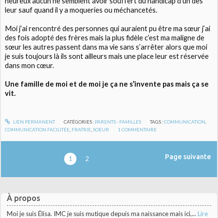
heureux aucun ne semblent avoir souffert du handicap d’un des
leur sauf quand il y a moqueries ou méchancetés.
Moi j’ai rencontré des personnes qui auraient pu être ma sœur j’ai
des fois adopté des frères mais la plus fidèle c’est ma maligne de
sœur les autres passent dans ma vie sans s’arrêter alors que moi
je suis toujours là ils sont ailleurs mais une place leur est réservée
dans mon cœur.
Une famille de moi et de moi je ça ne s’invente pas mais ça se
vit.
LIEN PERMANENT
CATÉGORIES :
PARENTS - FAMILLES
TAGS :
COMMUNICATION
,
COMMUNICATION FACILITÉE
,
FRATRIE
,
SOEUR
1
COMMENTAIRE
Page suivante
1
2
À propos
Moi je suis Élisa. IMC je suis mutique depuis ma naissance mais ici,...
Lire