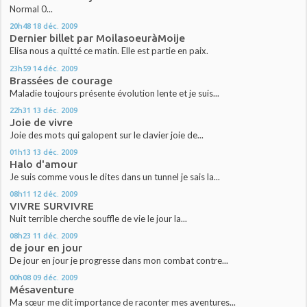
Normal 0...
20h48
18
déc. 2009
Dernier billet par MoilasoeuràMoije
Elisa nous a quitté ce matin. Elle est partie en paix.
23h59
14
déc. 2009
Brassées de courage
Maladie toujours présente évolution lente et je suis...
22h31
13
déc. 2009
Joie de vivre
Joie des mots qui galopent sur le clavier joie de...
01h13
13
déc. 2009
Halo d'amour
Je suis comme vous le dites dans un tunnel je sais la...
08h11
12
déc. 2009
VIVRE SURVIVRE
Nuit terrible cherche souffle de vie le jour la...
08h23
11
déc. 2009
de jour en jour
De jour en jour je progresse dans mon combat contre...
00h08
09
déc. 2009
Mésaventure
Ma sœur me dit importance de raconter mes aventures...