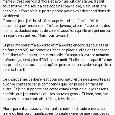
même si c’est parfois difficile et avoir un but dans la vie. Il était
tout trouvé : ma sœur a des copains comme elle, plein, et ils ont
besoin que l’on soit leur porte parole pour avoir des conditions de
vie décentes.
Donc, un jour, j’ai choisi d’être auprès d’elle et je m’en félicite
souvent : quels moments délicieux, joyeux j’ai passé avec elle ; des
moments douloureux (et de colère) aussi lorsqu’elle est peinée par
le regard des autres. Mais nous vivons !
Et puis, ma sœur m’a apporté et m’apporte encore du courage (il
en faut parfois), me remet les idées en place si elles ont tendance
à décliner (c’est rare), et surtout, elle m’a appris à vivre le moment
présent (ça, c’est plus difficile pour moi). Et elle a une capacité à me
surprendre, surtout depuis qu’elle pointe sur un clavier ce qu’elle a
dans la tête !!!
Ce choix de vie, délibéré, est pour moi naturel ; je ne supporte pas
qu’on le conteste car je comprends que l’on puisse en faire un
autre. Et je ne supporte pas cette commisération que je ressens
parfois, que j’entends : « oh ! les pauvres gens ». Et bien, non, pas
pauvres mais au contraire riches, très riches.
Alors, parents, laissez vos enfants choisir l’attitude envers leur
frère ou leur sœur handicapée ; la seule exigence que vous devez