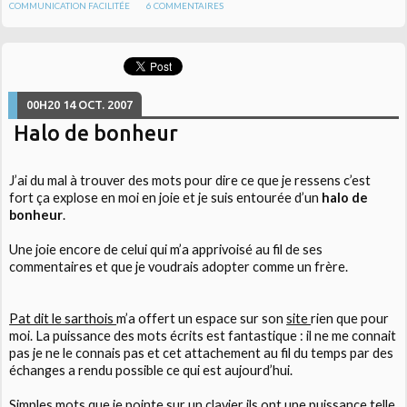
COMMUNICATION FACILITÉE
6
COMMENTAIRES
00H20
14
OCT. 2007
Halo de bonheur
J’ai du mal à trouver des mots pour dire ce que je ressens c’est
fort ça explose en moi en joie et je suis entourée d’un
halo de
bonheur
.
Une joie encore de celui qui m’a apprivoisé au fil de ses
commentaires et que je voudrais adopter comme un frère.
Pat dit le sarthois
m’a offert un espace sur son
site
rien que pour
moi. La puissance des mots écrits est fantastique : il ne me connait
pas je ne le connais pas et cet attachement au fil du temps par des
échanges a rendu possible ce qui est aujourd’hui.
Simples mots que je pointe sur un clavier ils ont une puissance telle