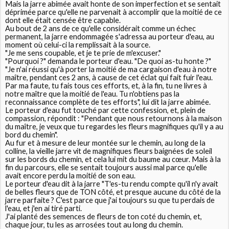
Mais la jarre abimée avait honte de son imperfection et se sentait
déprimée parce qu'elle ne parvenait à accomplir que la moitié de ce
dont elle était censée être capable.
Au bout de 2 ans de ce qu'elle considérait comme un échec
permanent, la jarre endommagée s'adressa au porteur d'eau, au
moment où celui-ci la remplissait à la source.
"Je me sens coupable, et je te prie de m'excuser."
"Pourquoi ?" demanda le porteur d'eau. "De quoi as-tu honte ?"
"Je n'ai réussi qu'à porter la moitié de ma cargaison d'eau à notre
maître, pendant ces 2 ans, à cause de cet éclat qui fait fuir l'eau.
Par ma faute, tu fais tous ces efforts, et, à la fin, tu ne livres à
notre maître que la moitié de l'eau. Tu n'obtiens pas la
reconnaissance complète de tes efforts", lui dit la jarre abimée.
Le porteur d'eau fut touché par cette confession, et, plein de
compassion, répondit : "Pendant que nous retournons à la maison
du maître, je veux que tu regardes les fleurs magnifiques qu'il y a au
bord du chemin".
Au fur et à mesure de leur montée sur le chemin, au long de la
colline, la vieille jarre vit de magnifiques fleurs baignées de soleil
sur les bords du chemin, et cela lui mit du baume au cœur. Mais à la
fin du parcours, elle se sentait toujours aussi mal parce qu'elle
avait encore perdu la moitié de son eau.
Le porteur d'eau dit à la jarre "T'es-tu rendu compte qu'il n'y avait
de belles fleurs que de TON côté, et presque aucune du côté de la
jarre parfaite ? C'est parce que j'ai toujours su que tu perdais de
l'eau, et j'en ai tiré parti.
J'ai planté des semences de fleurs de ton coté du chemin, et,
chaque jour, tu les as arrosées tout au long du chemin.