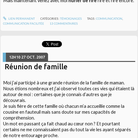
Mais maintenant venez avec moi
hurler de rire
rire et rire encore.
LIEN PERMANENT
CATÉGORIES :
TÉMOIGNAGES
TAGS :
COMMUNICATION
,
COMMUNICATION FACILITÉE
13
COMMENTAIRES
12H10
27
OCT. 2007
Réunion de famille
Moi j’ai participé à une grande réunion de la famille de maman.
Nous étions nombreux et j’ai observé toutes ces vies qui étaient là
autour de moi : certaines que je connais d’autres que je
découvrais.
Je suis fière de cette famille où chacun m’a accueillie comme la
cousine en fauteuil mais sans doute sur mes capacités de
compréhension.
Un mot en passant ça fait chaud au cœur non ? Et pourtant
certains ne me connaissaient pas du tout la vie les ayant séparés
de notre entourage proche.