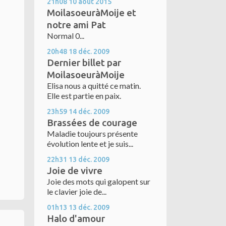
21h08
10
août 2015
MoilasoeuràMoije et
notre ami Pat
Normal 0...
20h48
18
déc. 2009
Dernier billet par
MoilasoeuràMoije
Elisa nous a quitté ce matin.
Elle est partie en paix.
23h59
14
déc. 2009
Brassées de courage
Maladie toujours présente
évolution lente et je suis...
22h31
13
déc. 2009
Joie de vivre
Joie des mots qui galopent sur
le clavier joie de...
01h13
13
déc. 2009
Halo d'amour