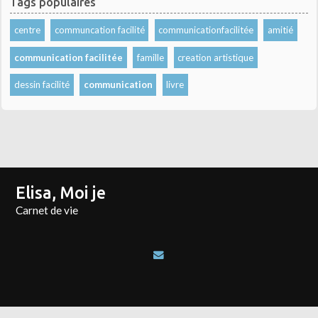
Tags populaires
centre
communcation facilité
communicationfacilitée
amitié
communication facilitée
famille
creation artistique
dessin facilité
communication
livre
Elisa, Moi je
Carnet de vie