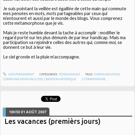
Je suis pointant la veillée est égaillée de cette main qui commute
mes pensées en mots, mots partageables par ceux qui
m’entourent et aussi par le monde des blogs. Vous comprenez
cette métamorphose que je vis.
Mais je reste humble devant la tache à accomplir : modifier le
regard porté sur les plus démunis de par leur handicap. Mais ma
participation va rejoindre celles des autres qui, comme moi, se
donnent ce but à leur vie.
Le ciel gronde et la pluie m’accompagne.
LIEN PERMANENT
CATÉGORIES :
TÉMOIGNAGES
TAGS :
COMMUNICATION
,
COMMUNICATION FACILITÉE
,
CRÉATION ARTISTIQUE
1
COMMENTAIRE
10H50
01
AOÛT 2007
Les vacances (premièrs jours)