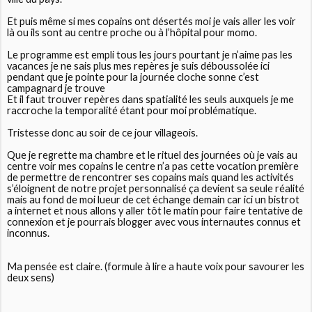
Et puis même si mes copains ont désertés moi je vais aller les voir
là ou ils sont au centre proche ou à l’hôpital pour momo.
Le programme est empli tous les jours pourtant je n’aime pas les
vacances je ne sais plus mes repères je suis déboussolée ici
pendant que je pointe pour la journée cloche sonne c’est
campagnard je trouve
Et il faut trouver repères dans spatialité les seuls auxquels je me
raccroche la temporalité étant pour moi problématique.
Tristesse donc au soir de ce jour villageois.
Que je regrette ma chambre et le rituel des journées où je vais au
centre voir mes copains le centre n’a pas cette vocation première
de permettre de rencontrer ses copains mais quand les activités
s’éloignent de notre projet personnalisé ça devient sa seule réalité
mais au fond de moi lueur de cet échange demain car ici un bistrot
a internet et nous allons y aller tôt le matin pour faire tentative de
connexion et je pourrais blogger avec vous internautes connus et
inconnus.
Ma pensée est claire. (formule à lire a haute voix pour savourer les
deux sens)