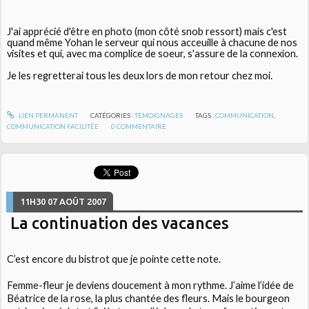
J'ai apprécié d'être en photo (mon côté snob ressort) mais c'est
quand même Yohan le serveur qui nous acceuille à chacune de nos
visites et qui, avec ma complice de soeur, s'assure de la connexion.
Je les regretterai tous les deux lors de mon retour chez moi.
LIEN PERMANENT
CATÉGORIES :
TÉMOIGNAGES
TAGS :
COMMUNICATION
,
COMMUNICATION FACILITÉE
0
COMMENTAIRE
11H30
07
AOÛT 2007
La continuation des vacances
C’est encore du bistrot que je pointe cette note.
Femme-fleur je deviens doucement à mon rythme. J’aime l’idée de
Béatrice de la rose, la plus chantée des fleurs. Mais le bourgeon