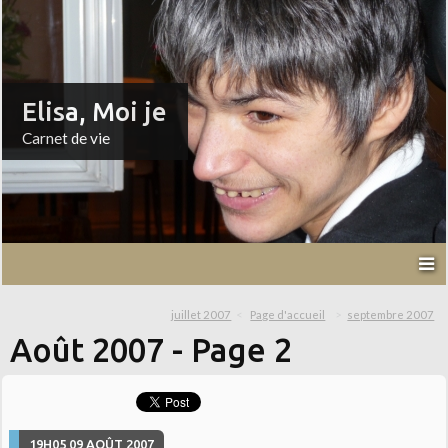
Elisa, Moi je
Carnet de vie
juillet 2007
Page d'accueil
septembre 2007
Août 2007
- Page 2
19H05
09
AOÛT 2007