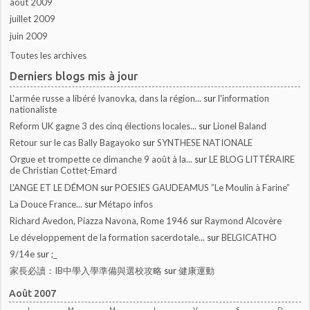
août 2009
juillet 2009
juin 2009
Toutes les archives
Derniers blogs mis à jour
L'armée russe a libéré Ivanovka, dans la région...
sur
l'information
nationaliste
Reform UK gagne 3 des cinq élections locales...
sur
Lionel Baland
Retour sur le cas Bally Bagayoko
sur
SYNTHESE NATIONALE
Orgue et trompette ce dimanche 9 août à la...
sur
LE BLOG LITTÉRAIRE
de Christian Cottet-Emard
L'ANGE ET LE DÉMON
sur
POESIES GAUDEAMUS ”Le Moulin à Farine”
La Douce France...
sur
Métapo infos
Richard Avedon, Piazza Navona, Rome 1946
sur
Raymond Alcovère
Le développement de la formation sacerdotale...
sur
BELGICATHO
9/14e
sur
;_
家長必讀：IB中學入學準備與選校攻略
sur
健康運動
Août 2007
L
M
M
J
V
S
D