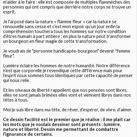
m’aider à le faire : elle est composée de multiples flammèches des
personnes qui ont compris que derrière notre corps se trouve un
esprit.
Je l’ai posé dans la nature « flamme fleur » car la nature se
renouvelle sans cesse et c’est mon espoir qu’un jour enfin la
compréhension touchera tous les hommes sur notre condition
d’êtres humain à part entière ; en plus la nature peut transformer
un bourgeon en fleur magie de cette transformation.
Je voudrais de "personne handicapée-bourgeon" devenir "femme
fleur".
Lumière éclaire les hommes de notre humanité. Notre différence
n’est que corporelle je revendique cette différence mais pour
l’esprit nous sommes tous identiques par cette capacité de penser
qui nous relie.
Et les oiseaux de liberté rappellent que nos pensées sont libres,
elles ne sont jamais brimées elles vont et viennent libres dans nos
têtes à tous.
Moi je suis libre dans ma tête, de rêver, d’espérer, de vivre, d’aimer.
Ce dessin facilité est le premier que je réalise ; il me plait car
les mots que je voulais dessiner sont présents : lumière,
nature et liberté. Dessin me permettant de combattre
l’ignorance de certains.