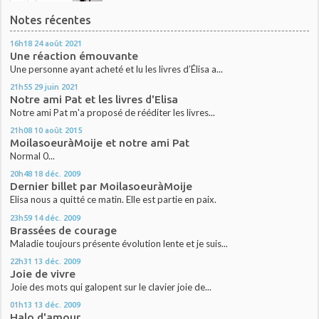
Notes récentes
16h18
24
août 2021
Une réaction émouvante
Une personne ayant acheté et lu les livres d’Élisa a...
21h55
29
juin 2021
Notre ami Pat et les livres d'Elisa
Notre ami Pat m'a proposé de rééditer les livres...
21h08
10
août 2015
MoilasoeuràMoije et notre ami Pat
Normal 0...
20h48
18
déc. 2009
Dernier billet par MoilasoeuràMoije
Elisa nous a quitté ce matin. Elle est partie en paix.
23h59
14
déc. 2009
Brassées de courage
Maladie toujours présente évolution lente et je suis...
22h31
13
déc. 2009
Joie de vivre
Joie des mots qui galopent sur le clavier joie de...
01h13
13
déc. 2009
Halo d'amour