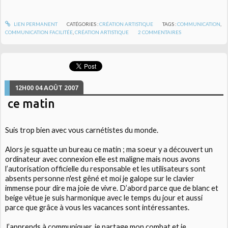
LIEN PERMANENT
CATÉGORIES :
CRÉATION ARTISTIQUE
TAGS :
COMMUNICATION
,
COMMUNICATION FACILITÉE
,
CRÉATION ARTISTIQUE
2
COMMENTAIRES
12H00
04
AOÛT 2007
ce matin
Suis trop bien avec vous carnétistes du monde.
Alors je squatte un bureau ce matin ; ma soeur y a découvert un
ordinateur avec connexion elle est maligne mais nous avons
l’autorisation officielle du responsable et les utilisateurs sont
absents personne n'est gêné et moi je galope sur le clavier
immense pour dire ma joie de vivre. D’abord parce que de blanc et
beige vêtue je suis harmonique avec le temps du jour et aussi
parce que grâce à vous les vacances sont intéressantes.
J’apprends à communiquer, je partage mon combat et je