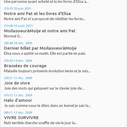
Une personne ayant acheté et lu les livres d’Élisa a...
21h55
29
juin 2021
Notre ami Pat et les livres d'Elisa
Notre ami Pat m'a proposé de rééditer les livres...
21h08
10
août 2015
MoilasoeuràMoije et notre ami Pat
Normal 0...
20h48
18
déc. 2009
Dernier billet par MoilasoeuràMoije
Elisa nous a quitté ce matin. Elle est partie en paix.
23h59
14
déc. 2009
Brassées de courage
Maladie toujours présente évolution lente et je suis...
22h31
13
déc. 2009
Joie de vivre
Joie des mots qui galopent sur le clavier joie de...
01h13
13
déc. 2009
Halo d'amour
Je suis comme vous le dites dans un tunnel je sais la...
08h11
12
déc. 2009
VIVRE SURVIVRE
Nuit terrible cherche souffle de vie le jour la...