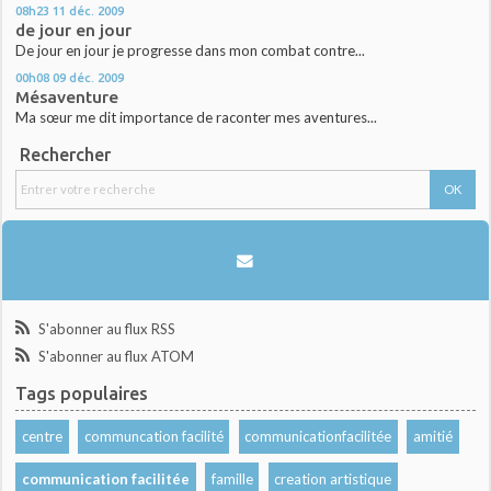
08h23
11
déc. 2009
de jour en jour
De jour en jour je progresse dans mon combat contre...
00h08
09
déc. 2009
Mésaventure
Ma sœur me dit importance de raconter mes aventures...
Rechercher
S'abonner au flux RSS
S'abonner au flux ATOM
Tags populaires
centre
communcation facilité
communicationfacilitée
amitié
communication facilitée
famille
creation artistique