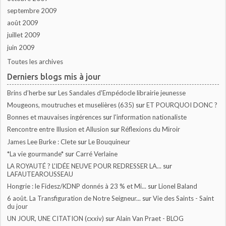
septembre 2009
août 2009
juillet 2009
juin 2009
Toutes les archives
Derniers blogs mis à jour
Brins d’herbe
sur
Les Sandales d'Empédocle librairie jeunesse
Mougeons, moutruches et muselières (635)
sur
ET POURQUOI DONC ?
Bonnes et mauvaises ingérences
sur
l'information nationaliste
Rencontre entre Illusion et Allusion
sur
Réflexions du Miroir
James Lee Burke : Clete
sur
Le Bouquineur
*La vie gourmande*
sur
Carré Verlaine
LA ROYAUTÉ ? L'IDÉE NEUVE POUR REDRESSER LA...
sur
LAFAUTEAROUSSEAU
Hongrie : le Fidesz/KDNP donnés à 23 % et Mi...
sur
Lionel Baland
6 août. La Transfiguration de Notre Seigneur...
sur
Vie des Saints - Saint
du jour
UN JOUR, UNE CITATION (cxxiv)
sur
Alain Van Praet - BLOG