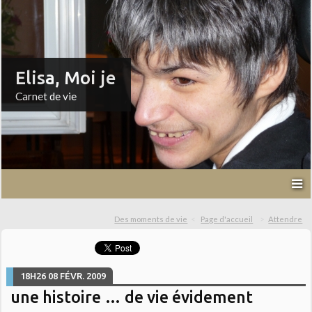
Elisa, Moi je
Carnet de vie
Des moments de vie
Page d'accueil
Attendre
18H26
08
FÉVR. 2009
une histoire … de vie évidement