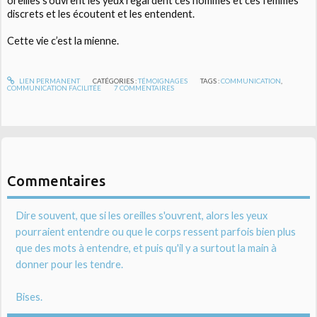
oreilles s’ouvrent les yeux regardent ces hommes et ces femmes
discrets et les écoutent et les entendent.
Cette vie c’est la mienne.
LIEN PERMANENT
CATÉGORIES :
TÉMOIGNAGES
TAGS :
COMMUNICATION
,
COMMUNICATION FACILITÉE
7
COMMENTAIRES
Commentaires
Dire souvent, que si les oreilles s'ouvrent, alors les yeux
pourraient entendre ou que le corps ressent parfois bien plus
que des mots à entendre, et puis qu'il y a surtout la main à
donner pour les tendre.
Bises.