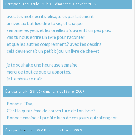
Écrit par :
Crépuscule
20h03
-
dimanche 08
février 2009
avec tes mots écrits, élisa,tu es parfaitement
arrivée au but fixé,dire ta vie, et chaque
semaine les yeux et les oreilles s 'ouvrentt un peu plus.
vas tu nous écrire un livre pour raconter
et que les autres comprennent,? avec tes dessins
celà deviendrait un petit bijou, un livre de chevet
je te souhaite une heureuse semaine
merci de tout ce que tu apportes,
je t 'embrasse naik
Écrit par :
naik
23h36
-
dimanche 08
février 2009
Bonsoir Elisa,
C'est la quatrième de couverture de ton livre ?
Bonne semaine et profite bien de ces jours qui rallongent.
Écrit par :
Marcus
00h18
-
lundi 09
février 2009