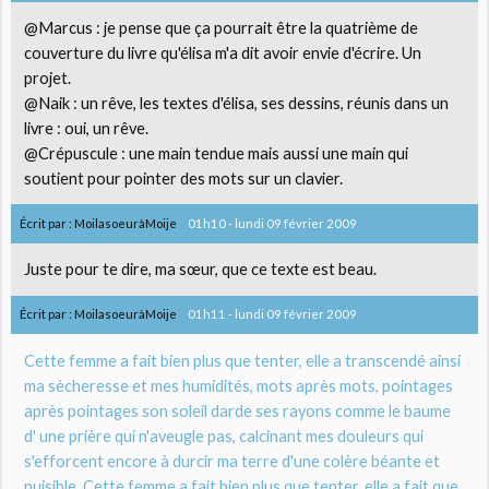
@Marcus : je pense que ça pourrait être la quatrième de
couverture du livre qu'élisa m'a dit avoir envie d'écrire. Un
projet.
@Naik : un rêve, les textes d'élisa, ses dessins, réunis dans un
livre : oui, un rêve.
@Crépuscule : une main tendue mais aussi une main qui
soutient pour pointer des mots sur un clavier.
Écrit par :
MoilasoeuràMoije
01h10
-
lundi 09
février 2009
Juste pour te dire, ma sœur, que ce texte est beau.
Écrit par :
MoilasoeuràMoije
01h11
-
lundi 09
février 2009
Cette femme a fait bien plus que tenter, elle a transcendé ainsi
ma sècheresse et mes humidités, mots après mots, pointages
après pointages son soleil darde ses rayons comme le baume
d' une prière qui n'aveugle pas, calcinant mes douleurs qui
s'efforcent encore à durcir ma terre d'une colère béante et
nuisible. Cette femme a fait bien plus que tenter, elle a fait que