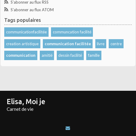
S'abonner au flux RSS
S'abonner au flux ATOM
Tags populaires
communicationfacilitée
communcation facilité
creation artistique
communication facilitée
livre
centre
communication
amitié
dessin facilité
famille
Elisa, Moi je
Carnet de vie