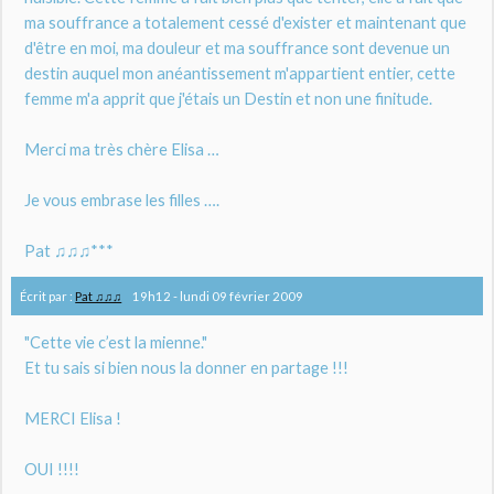
ma souffrance a totalement cessé d'exister et maintenant que
d'être en moi, ma douleur et ma souffrance sont devenue un
destin auquel mon anéantissement m'appartient entier, cette
femme m'a apprit que j'étais un Destin et non une finitude.
Merci ma très chère Elisa …
Je vous embrase les filles ….
Pat ♫♫♫***
Écrit par :
Pat ♫♫♫
19h12
-
lundi 09
février 2009
"Cette vie c’est la mienne."
Et tu sais si bien nous la donner en partage !!!
MERCI Elisa !
OUI !!!!