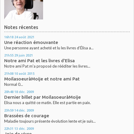
Notes récentes
16h18
24
août 2021
Une réaction émouvante
Une personne ayant acheté et lu les livres d’Élisa a...
21h55
29
juin 2021
Notre ami Pat et les livres d'Elisa
Notre ami Pat m'a proposé de rééditer les livres...
21h08
10
août 2015
MoilasoeuràMoije et notre ami Pat
Normal 0...
20h48
18
déc. 2009
Dernier billet par MoilasoeuràMoije
Elisa nous a quitté ce matin. Elle est partie en paix.
23h59
14
déc. 2009
Brassées de courage
Maladie toujours présente évolution lente et je suis...
22h31
13
déc. 2009
Joie de vivre