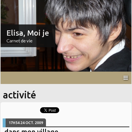
Elisa, Moi je
Carnet de vie
activité
17H54
24
OCT. 2009
dans mon village