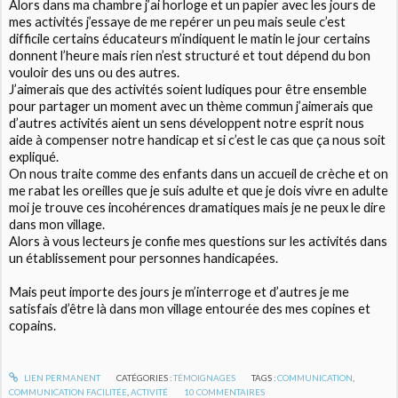
Alors dans ma chambre j’ai horloge et un papier avec les jours de
mes activités j’essaye de me repérer un peu mais seule c’est
difficile certains éducateurs m’indiquent le matin le jour certains
donnent l’heure mais rien n’est structuré et tout dépend du bon
vouloir des uns ou des autres.
J’aimerais que des activités soient ludiques pour être ensemble
pour partager un moment avec un thème commun j’aimerais que
d’autres activités aient un sens développent notre esprit nous
aide à compenser notre handicap et si c’est le cas que ça nous soit
expliqué.
On nous traite comme des enfants dans un accueil de crèche et on
me rabat les oreilles que je suis adulte et que je dois vivre en adulte
moi je trouve ces incohérences dramatiques mais je ne peux le dire
dans mon village.
Alors à vous lecteurs je confie mes questions sur les activités dans
un établissement pour personnes handicapées.
Mais peut importe des jours je m’interroge et d’autres je me
satisfais d’être là dans mon village entourée des mes copines et
copains.
LIEN PERMANENT
CATÉGORIES :
TÉMOIGNAGES
TAGS :
COMMUNICATION
,
COMMUNICATION FACILITÉE
,
ACTIVITÉ
10
COMMENTAIRES