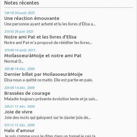
Notes récentes
16h18
24
août 2021
Une réaction émouvante
Une personne ayant acheté et lu les livres d’Élisa a...
21h55
29
juin 2021
Notre ami Pat et les livres d'Elisa
Notre ami Pat m'a proposé de rééditer les livres...
21h08
10
août 2015
MoilasoeuràMoije et notre ami Pat
Normal 0...
20h48
18
déc. 2009
Dernier billet par MoilasoeuràMoije
Elisa nous a quitté ce matin. Elle est partie en paix.
23h59
14
déc. 2009
Brassées de courage
Maladie toujours présente évolution lente et je suis...
22h31
13
déc. 2009
Joie de vivre
Joie des mots qui galopent sur le clavier joie de...
01h13
13
déc. 2009
Halo d'amour
Je suis comme vous le dites dans un tunnel je sais la...