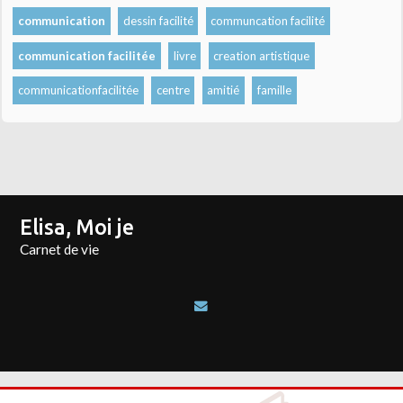
communication
dessin facilité
communcation facilité
communication facilitée
livre
creation artistique
communicationfacilitée
centre
amitié
famille
Elisa, Moi je
Carnet de vie