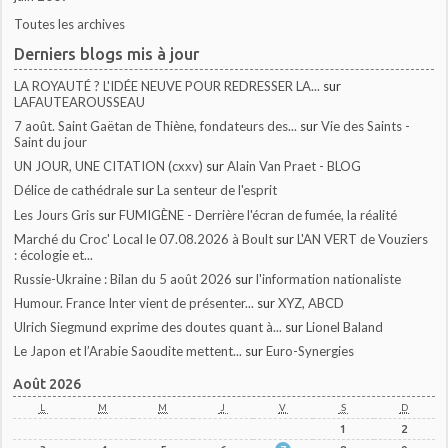
Toutes les archives
Derniers blogs mis à jour
LA ROYAUTÉ ? L'IDÉE NEUVE POUR REDRESSER LA...
sur
LAFAUTEAROUSSEAU
7 août. Saint Gaëtan de Thiène, fondateurs des...
sur
Vie des Saints -
Saint du jour
UN JOUR, UNE CITATION (cxxv)
sur
Alain Van Praet - BLOG
Délice de cathédrale
sur
La senteur de l'esprit
Les Jours Gris
sur
FUMIGÈNE - Derrière l'écran de fumée, la réalité
Marché du Croc' Local le 07.08.2026 à Boult
sur
L'AN VERT de Vouziers
: écologie et...
Russie-Ukraine : Bilan du 5 août 2026
sur
l'information nationaliste
Humour. France Inter vient de présenter...
sur
XYZ, ABCD
Ulrich Siegmund exprime des doutes quant à...
sur
Lionel Baland
Le Japon et l’Arabie Saoudite mettent...
sur
Euro-Synergies
Août 2026
L
M
M
J
V
S
D
1
2