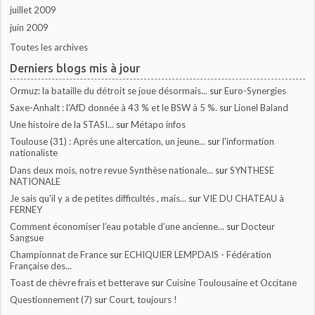
juillet 2009
juin 2009
Toutes les archives
Derniers blogs mis à jour
Ormuz: la bataille du détroit se joue désormais...
sur
Euro-Synergies
Saxe-Anhalt : l'AfD donnée à 43 % et le BSW à 5 %.
sur
Lionel Baland
Une histoire de la STASI...
sur
Métapo infos
Toulouse (31) : Après une altercation, un jeune...
sur
l'information
nationaliste
Dans deux mois, notre revue Synthèse nationale...
sur
SYNTHESE
NATIONALE
Je sais qu'il y a de petites difficultés , mais...
sur
VIE DU CHATEAU à
FERNEY
Comment économiser l’eau potable d’une ancienne...
sur
Docteur
Sangsue
Championnat de France
sur
ECHIQUIER LEMPDAIS - Fédération
Française des...
Toast de chèvre frais et betterave
sur
Cuisine Toulousaine et Occitane
Questionnement (7)
sur
Court, toujours !