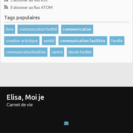
S'abonner au flux ATOM
Tags populaires
livre
communcation facilité
communication
creation artistique
amitié
communication facilitée
famille
communicationfacilitée
centre
dessin facilité
Elisa, Moi je
Carnet de vie