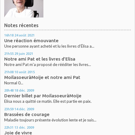
Notes récentes
16h18
24
août 2021
Une réaction émouvante
Une personne ayant acheté et lu les livres d’Élisa a...
21h55
29
juin 2021
Notre ami Pat et les livres d'Elisa
Notre ami Pat m'a proposé de rééditer les livres...
21h08
10
août 2015
MoilasoeuràMoije et notre ami Pat
Normal 0...
20h48
18
déc. 2009
Dernier billet par MoilasoeuràMoije
Elisa nous a quitté ce matin. Elle est partie en paix.
23h59
14
déc. 2009
Brassées de courage
Maladie toujours présente évolution lente et je suis...
22h31
13
déc. 2009
Joie de vivre