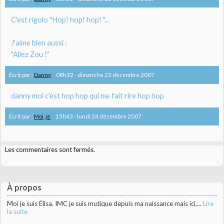
C'est rigolo "Hop! hop! hop! "...
J'aime bien aussi :
"Allez Zou !"
Écrit par :
Danny
08h32
-
dimanche 23
décembre 2007
danny moi c'est hop hop qui me fait rire hop hop
Écrit par :
Moi, je
15h43
-
lundi 24
décembre 2007
Les commentaires sont fermés.
À propos
Moi je suis Élisa. IMC je suis mutique depuis ma naissance mais ici,...
Lire
la suite