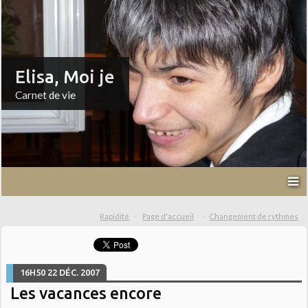
Elisa, Moi je
Carnet de vie
Rapidité
Page d'accueil
Changement de rythmes
16H50
22
DÉC. 2007
Les vacances encore