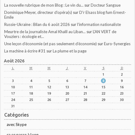
La nouvelle rubrique de mon Blog : Le vin du...
sur
Docteur Sangsue
Dominique Meyer, directeur d'opéra(s)
sur
D'r Elsass blog fum Ernest-
Emile
Russie-Ukraine : Bilan du 6 août 2026
sur
l'information nationaliste
Meurtre de la journaliste Amal Khalil au Liban...
sur
L'AN VERT de
Vouziers : écologie et...
Une leçon d’économie (et pas seulement d’économie)
sur
Euro-Synergies
La machine à écrire #31
sur
La plume et la page
Août 2026
L
M
M
J
V
S
D
1
2
3
4
5
6
7
8
9
10
11
12
13
14
15
16
17
18
19
20
21
22
23
24
25
26
27
28
29
30
31
Catégories
avec Skype
ça se passe à Lyon