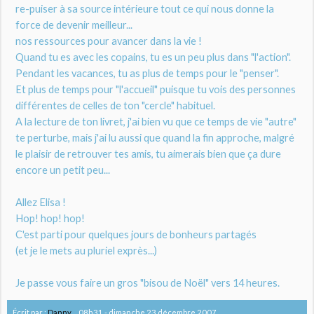
re-puiser à sa source intérieure tout ce qui nous donne la
force de devenir meilleur...
nos ressources pour avancer dans la vie !
Quand tu es avec les copains, tu es un peu plus dans "l'action".
Pendant les vacances, tu as plus de temps pour le "penser".
Et plus de temps pour "l'accueil" puisque tu vois des personnes
différentes de celles de ton "cercle" habituel.
A la lecture de ton livret, j'ai bien vu que ce temps de vie "autre"
te perturbe, mais j'ai lu aussi que quand la fin approche, malgré
le plaisir de retrouver tes amis, tu aimerais bien que ça dure
encore un petit peu...
Allez Elisa !
Hop! hop! hop!
C'est parti pour quelques jours de bonheurs partagés
(et je le mets au pluriel exprès...)
Je passe vous faire un gros "bisou de Noël" vers 14 heures.
Écrit par :
Danny
08h31
-
dimanche 23
décembre 2007