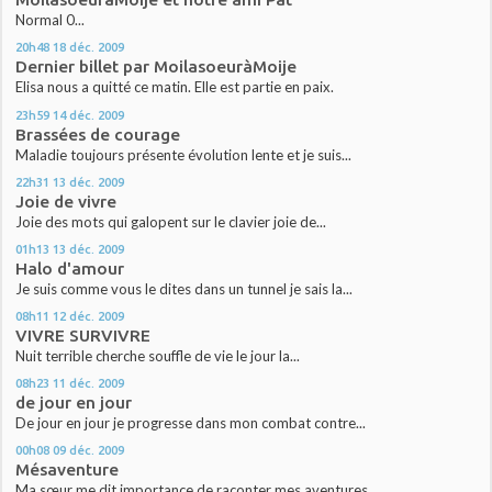
Normal 0...
20h48
18
déc. 2009
Dernier billet par MoilasoeuràMoije
Elisa nous a quitté ce matin. Elle est partie en paix.
23h59
14
déc. 2009
Brassées de courage
Maladie toujours présente évolution lente et je suis...
22h31
13
déc. 2009
Joie de vivre
Joie des mots qui galopent sur le clavier joie de...
01h13
13
déc. 2009
Halo d'amour
Je suis comme vous le dites dans un tunnel je sais la...
08h11
12
déc. 2009
VIVRE SURVIVRE
Nuit terrible cherche souffle de vie le jour la...
08h23
11
déc. 2009
de jour en jour
De jour en jour je progresse dans mon combat contre...
00h08
09
déc. 2009
Mésaventure
Ma sœur me dit importance de raconter mes aventures...