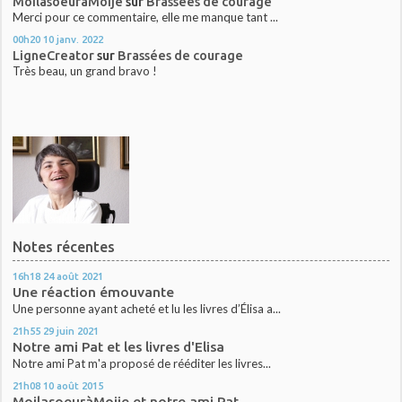
MoilasoeuràMoije
sur
Brassées de courage
Merci pour ce commentaire, elle me manque tant ...
00h20
10
janv. 2022
LigneCreator
sur
Brassées de courage
Très beau, un grand bravo !
Notes récentes
16h18
24
août 2021
Une réaction émouvante
Une personne ayant acheté et lu les livres d’Élisa a...
21h55
29
juin 2021
Notre ami Pat et les livres d'Elisa
Notre ami Pat m'a proposé de rééditer les livres...
21h08
10
août 2015
MoilasoeuràMoije et notre ami Pat