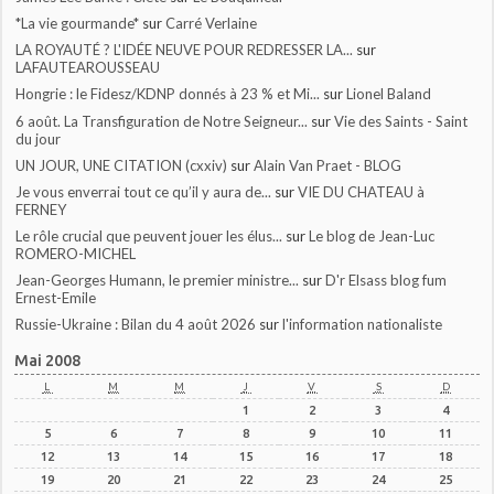
*La vie gourmande*
sur
Carré Verlaine
LA ROYAUTÉ ? L'IDÉE NEUVE POUR REDRESSER LA...
sur
LAFAUTEAROUSSEAU
Hongrie : le Fidesz/KDNP donnés à 23 % et Mi...
sur
Lionel Baland
6 août. La Transfiguration de Notre Seigneur...
sur
Vie des Saints - Saint
du jour
UN JOUR, UNE CITATION (cxxiv)
sur
Alain Van Praet - BLOG
Je vous enverrai tout ce qu’il y aura de...
sur
VIE DU CHATEAU à
FERNEY
Le rôle crucial que peuvent jouer les élus...
sur
Le blog de Jean-Luc
ROMERO-MICHEL
Jean-Georges Humann, le premier ministre...
sur
D'r Elsass blog fum
Ernest-Emile
Russie-Ukraine : Bilan du 4 août 2026
sur
l'information nationaliste
Mai 2008
L
M
M
J
V
S
D
1
2
3
4
5
6
7
8
9
10
11
12
13
14
15
16
17
18
19
20
21
22
23
24
25