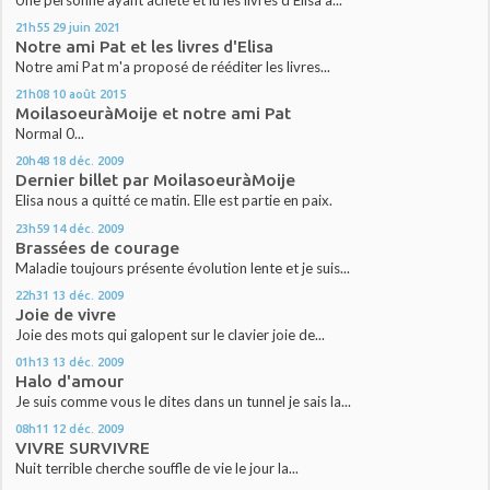
Une personne ayant acheté et lu les livres d’Élisa a...
21h55
29
juin 2021
Notre ami Pat et les livres d'Elisa
Notre ami Pat m'a proposé de rééditer les livres...
21h08
10
août 2015
MoilasoeuràMoije et notre ami Pat
Normal 0...
20h48
18
déc. 2009
Dernier billet par MoilasoeuràMoije
Elisa nous a quitté ce matin. Elle est partie en paix.
23h59
14
déc. 2009
Brassées de courage
Maladie toujours présente évolution lente et je suis...
22h31
13
déc. 2009
Joie de vivre
Joie des mots qui galopent sur le clavier joie de...
01h13
13
déc. 2009
Halo d'amour
Je suis comme vous le dites dans un tunnel je sais la...
08h11
12
déc. 2009
VIVRE SURVIVRE
Nuit terrible cherche souffle de vie le jour la...