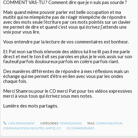
COMMENT VAS-TU ? Comment dire que je n suis pas sourde ?
Mais quand même pouvoir parler est belle occupation et ma
mutité qui ne m’empêche pas de réagir m’empêche de répondre
avec des mots seule l’écriture par ces mots pointés sur un clavier
me permet de dire et quand c’est vous qui écrivez j’attends une
voix pour vous lire.
Vous entendre par la lecture de vos commentaires est bonheur.
Et Pat mon sarthois m’envoie des vidéos lui il ne lit pas il me parle
direct et met le ton il vit ses paroles en plus je le vois assis sur son
fauteuil parfois douloureux parfois en colère parfois riant.
Des manières différentes de répondre à mes réflexions mais un
échange qui me permet d’être en lien avec vous par les ondes
chaque fois.
Merci Shamrou pour le CD merci Pat pour tes vidéos expressives
merci à vous tous qui écrivez sous mes notes.
Lumière des mots partagés.
LIEN PERMANENT
CATÉGORIES :
TÉMOIGNAGES
TAGS :
COMMUNICATION
,
COMMUNICATION FACILITÉE
,
AMITIÉ
,
CD
15
COMMENTAIRES