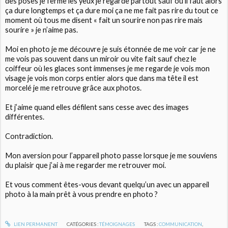
des poses je ferme les yeux je regarde partout sauf où il faut alors
ça dure longtemps et ça dure moi ça ne me fait pas rire du tout ce
moment où tous me disent « fait un sourire non pas rire mais
sourire » je n’aime pas.
Moi en photo je me découvre je suis étonnée de me voir car je ne
me vois pas souvent dans un miroir ou vite fait sauf chez le
coiffeur où les glaces sont immenses je me regarde je vois mon
visage je vois mon corps entier alors que dans ma tête il est
morcelé je me retrouve grâce aux photos.
Et j’aime quand elles défilent sans cesse avec des images
différentes.
Contradiction.
Mon aversion pour l’appareil photo passe lorsque je me souviens
du plaisir que j’ai à me regarder me retrouver moi.
Et vous comment êtes-vous devant quelqu’un avec un appareil
photo à la main prêt à vous prendre en photo ?
LIEN PERMANENT
CATÉGORIES :
TÉMOIGNAGES
TAGS :
COMMUNICATION
,