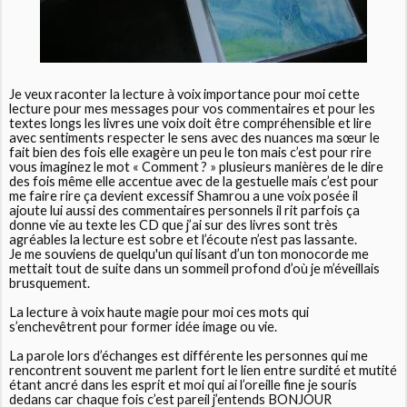
Je veux raconter la lecture à voix importance pour moi cette
lecture pour mes messages pour vos commentaires et pour les
textes longs les livres une voix doit être compréhensible et lire
avec sentiments respecter le sens avec des nuances ma sœur le
fait bien des fois elle exagère un peu le ton mais c’est pour rire
vous imaginez le mot « Comment ? » plusieurs manières de le dire
des fois même elle accentue avec de la gestuelle mais c’est pour
me faire rire ça devient excessif Shamrou a une voix posée il
ajoute lui aussi des commentaires personnels il rit parfois ça
donne vie au texte les CD que j’ai sur des livres sont très
agréables la lecture est sobre et l’écoute n’est pas lassante.
Je me souviens de quelqu'un qui lisant d’un ton monocorde me
mettait tout de suite dans un sommeil profond d’où je m’éveillais
brusquement.
La lecture à voix haute magie pour moi ces mots qui
s’enchevêtrent pour former idée image ou vie.
La parole lors d’échanges est différente les personnes qui me
rencontrent souvent me parlent fort le lien entre surdité et mutité
étant ancré dans les esprit et moi qui ai l’oreille fine je souris
dedans car chaque fois c’est pareil j’entends BONJOUR