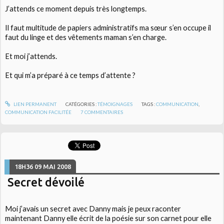
J’attends ce moment depuis très longtemps.
Il faut multitude de papiers administratifs ma sœur s’en occupe il
faut du linge et des vêtements maman s’en charge.
Et moi j’attends.
Et qui m’a préparé à ce temps d’attente ?
LIEN PERMANENT
CATÉGORIES :
TÉMOIGNAGES
TAGS :
COMMUNICATION
,
COMMUNICATION FACILITÉE
7
COMMENTAIRES
18H36
09
MAI 2008
Secret dévoilé
Moi j’avais un secret avec Danny mais je peux raconter
maintenant Danny elle écrit de la poésie sur son carnet pour elle