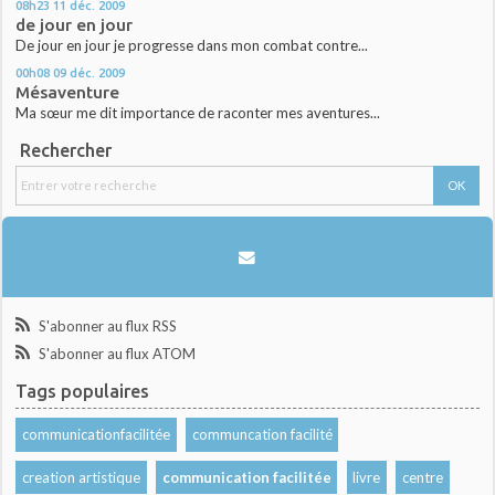
08h23
11
déc. 2009
de jour en jour
De jour en jour je progresse dans mon combat contre...
00h08
09
déc. 2009
Mésaventure
Ma sœur me dit importance de raconter mes aventures...
Rechercher
S'abonner au flux RSS
S'abonner au flux ATOM
Tags populaires
communicationfacilitée
communcation facilité
creation artistique
communication facilitée
livre
centre