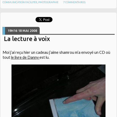
COMMUNICATION FACILITÉE
,
PHOTOGRAPHIE
7
COMMENTAIRES
19H16
18
MAI 2008
La lecture à voix
Moi j’ai reçu hier un cadeau j’aime shamrou m’a envoyé un CD où
tout
le livre de Danny
est lu.