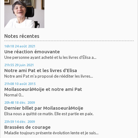
Notes récentes
16h18
24
août 2021
Une réaction émouvante
Une personne ayant acheté et lu les livres d’Élisa a...
21h55
29
juin 2021
Notre ami Pat et les livres d'Elisa
Notre ami Pat m'a proposé de rééditer les livres...
21h08
10
août 2015
MoilasoeuràMoije et notre ami Pat
Normal 0...
20h48
18
déc. 2009
Dernier billet par MoilasoeuràMoije
Elisa nous a quitté ce matin. Elle est partie en paix.
23h59
14
déc. 2009
Brassées de courage
Maladie toujours présente évolution lente et je suis...