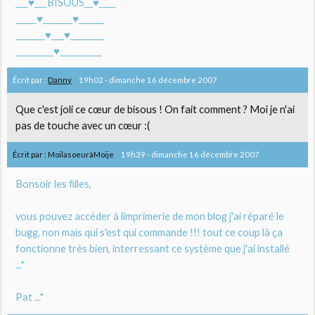
___♥___BISOUS__♥____
_____♥_______♥______
_______♥___♥________
_________♥__________
Écrit par :
Danny
19h02
-
dimanche 16
décembre 2007
Que c'est joli ce cœur de bisous ! On fait comment ? Moi je n'ai
pas de touche avec un cœur :(
Écrit par :
MoilasoeuràMoije
19h39
-
dimanche 16
décembre 2007
Bonsoir les filles,
vous pouvez accèder à limprimerie de mon blog j'ai réparé le
bugg, non mais qui s'est qui commande !!! tout ce coup là ça
fonctionne très bien, interressant ce système que j'ai installé
...*
Pat ...*