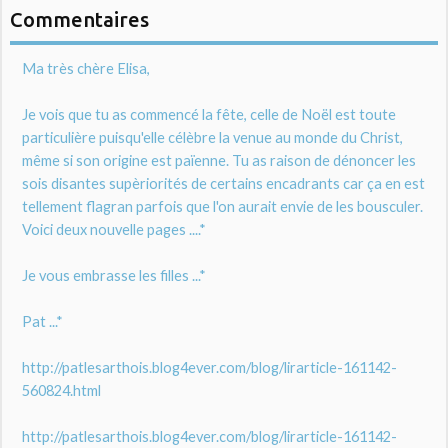
Commentaires
Ma très chère Elisa,
Je vois que tu as commencé la fête, celle de Noël est toute
particulière puisqu'elle célèbre la venue au monde du Christ,
même si son origine est païenne. Tu as raison de dénoncer les
sois disantes supèriorités de certains encadrants car ça en est
tellement flagran parfois que l'on aurait envie de les bousculer.
Voici deux nouvelle pages ....*
Je vous embrasse les filles ...*
Pat ...*
http://patlesarthois.blog4ever.com/blog/lirarticle-161142-
560824.html
http://patlesarthois.blog4ever.com/blog/lirarticle-161142-