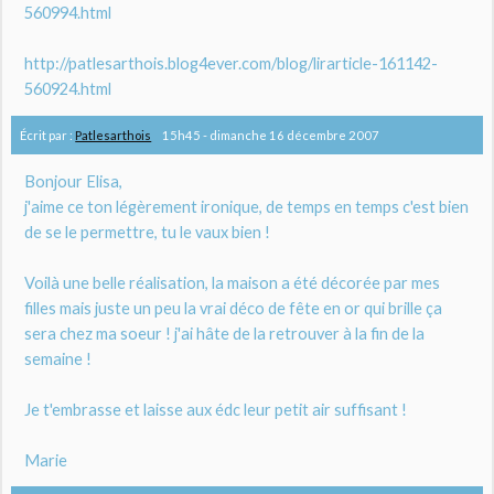
560994.html
http://patlesarthois.blog4ever.com/blog/lirarticle-161142-
560924.html
Écrit par :
Patlesarthois
15h45
-
dimanche 16
décembre 2007
Bonjour Elisa,
j'aime ce ton légèrement ironique, de temps en temps c'est bien
de se le permettre, tu le vaux bien !
Voilà une belle réalisation, la maison a été décorée par mes
filles mais juste un peu la vrai déco de fête en or qui brille ça
sera chez ma soeur ! j'ai hâte de la retrouver à la fin de la
semaine !
Je t'embrasse et laisse aux édc leur petit air suffisant !
Marie