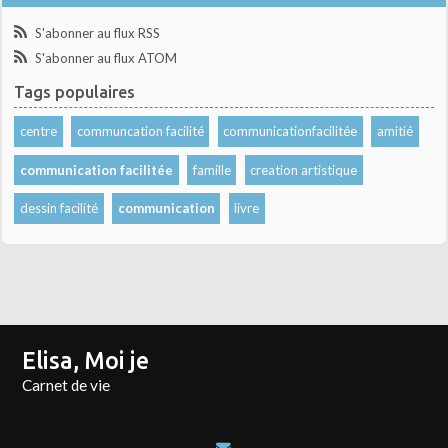
S'abonner au flux RSS
S'abonner au flux ATOM
Tags populaires
centre
communcation facilité
communicationfacilitée
amitié
communication facilitée
famille
creation artistique
dessin facilité
communication
livre
Elisa, Moi je
Carnet de vie