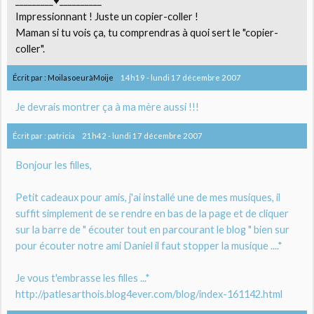
_________♥__________
Impressionnant ! Juste un copier-coller !
Maman si tu vois ça, tu comprendras à quoi sert le "copier-
coller".
Écrit par :
MoilasoeuràMoije
14h19
-
lundi 17
décembre 2007
Je devrais montrer ça à ma mère aussi !!!
Écrit par :
patricia
21h42
-
lundi 17
décembre 2007
Bonjour les filles,
Petit cadeaux pour amis, j'ai installé une de mes musiques, il
suffit simplement de se rendre en bas de la page et de cliquer
sur la barre de " écouter tout en parcourant le blog " bien sur
pour écouter notre ami Daniel il faut stopper la musique ....*
Je vous t'embrasse les filles ...*
http://patlesarthois.blog4ever.com/blog/index-161142.html