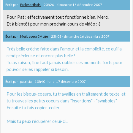
Écrit par :
Patlesarthois
20h26
-
dimanche 16
décembre 2007
Pour Pat : effectivement tout fonctionne bien. Merci.
Et à bientôt pour mon prochain cours de vidéo :-)
Écrit par :
MoilasoeuràMoije
23h03
-
dimanche 16
décembre 2007
Très belle crèche faite dans l'amour et la complicité, ce qui l'a
rend précieuse et encore plus belle !
Tu as raison, il ne faut jamais oublier ces moments forts pour
pouvoir se les rappeler si besoin.
Écrit par :
patricia
10h40
-
lundi 17
décembre 2007
Pour les bisous-coeurs, tu travailles en traitement de texte, et
tu trouves les petits coeurs dans "insertions" - "symboles"
Ensuite tu fais copier-coller...
Mais tu peux récupérer celui-ci...