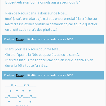
Et peut-être un jour rirons-ils aussi avec nous ???
Plein de bisous dans la douceur de Noël...
(moi, je suis en retard : je n'ai pas encore installé la crèche sur
ma terrasse et mes voisins la demandent, car tout le quartier
en profite... Je ferais des photos...)
Écrit par :
Danny
18h44
-
dimanche 16
décembre 2007
Merci pour les bisous pour ma fête...
On dit : "quand la fête est passée, adieu le saint"...
Mais tes bisous me font tellement plaisir que je ferais bien
durer la fête toute l'année...
Écrit par :
Danny
18h48
-
dimanche 16
décembre 2007
____♥_♥_____♥_♥_____
___♥___♥___♥___♥____
__♥_____♥_♥_____♥___
__♥______♥______♥___