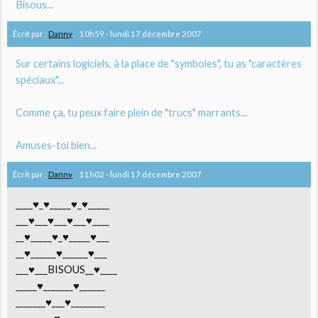
Bisous...
Écrit par :
Danny
10h59
-
lundi 17
décembre 2007
Sur certains logiciels, à la place de "symboles", tu as "caractères
spéciaux"...
Comme ça, tu peux faire plein de "trucs" marrants...
Amuses-toi bien...
Écrit par :
Danny
11h02
-
lundi 17
décembre 2007
____♥_♥_____♥_♥_____
___♥___♥___♥___♥____
__♥_____♥_♥_____♥___
__♥______♥______♥___
___♥___BISOUS__♥____
_____♥_______♥______
_______♥___♥________