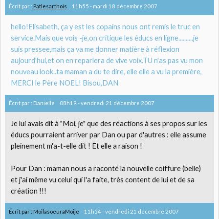
Écrit par :
Patlesarthois
11h55
-
mardi 18
décembre 2007
hello!Elisabeth, ça y est les copains nous ont remis le truc en
service.Mais que vois -je,on critique les éducs en ligne..........je
suis pressee,mais ça va me donner matière à réflexion
aujourd'hui,et on en reparlera de vive voix.TU n'as pas vu mon
nouveau look..ta maman a du te dire, elle elle a vu la première,
MERCI le Père NOEL! Bisou,DAN
Écrit par :
Danielle
08h19
-
vendredi 21
décembre 2007
Je lui avais dit à "Moi, je" que des réactions à ses propos sur les
éducs pourraient arriver par Dan ou par d'autres : elle assume
pleinement m'a-t-elle dit ! Et elle a raison !
Pour Dan : maman nous a raconté la nouvelle coiffure (belle)
et j'ai même vu celui qui l'a faite, très content de lui et de sa
création !!!
Écrit par :
MoilasoeuràMoije
11h54
-
vendredi 21
décembre 2007