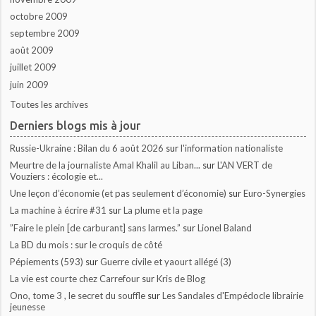
octobre 2009
septembre 2009
août 2009
juillet 2009
juin 2009
Toutes les archives
Derniers blogs mis à jour
Russie-Ukraine : Bilan du 6 août 2026
sur
l'information nationaliste
Meurtre de la journaliste Amal Khalil au Liban...
sur
L'AN VERT de
Vouziers : écologie et...
Une leçon d’économie (et pas seulement d’économie)
sur
Euro-Synergies
La machine à écrire #31
sur
La plume et la page
”Faire le plein [de carburant] sans larmes.”
sur
Lionel Baland
La BD du mois :
sur
le croquis de côté
Pépiements (593)
sur
Guerre civile et yaourt allégé (3)
La vie est courte chez Carrefour
sur
Kris de Blog
Ono, tome 3 , le secret du souffle
sur
Les Sandales d'Empédocle librairie
jeunesse