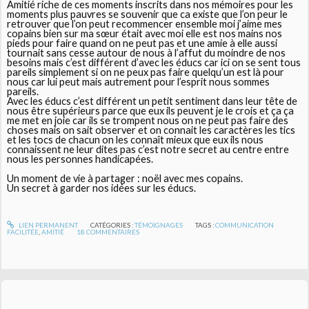
Amitié riche de ces moments inscrits dans nos mémoires pour les
moments plus pauvres se souvenir que ca existe que l’on peur le
retrouver que l’on peut recommencer ensemble moi j’aime mes
copains bien sur ma sœur était avec moi elle est nos mains nos
pieds pour faire quand on ne peut pas et une amie à elle aussi
tournait sans cesse autour de nous à l’affut du moindre de nos
besoins mais c’est différent d’avec les éducs car ici on se sent tous
pareils simplement si on ne peux pas faire quelqu’un est là pour
nous car lui peut mais autrement pour l’esprit nous sommes
pareils.
Avec les éducs c’est différent un petit sentiment dans leur tête de
nous être supérieurs parce que eux ils peuvent je le crois et ça ça
me met en joie car ils se trompent nous on ne peut pas faire des
choses mais on sait observer et on connait les caractères les tics
et les tocs de chacun on les connaît mieux que eux ils nous
connaissent ne leur dites pas c’est notre secret au centre entre
nous les personnes handicapées.
Un moment de vie à partager : noël avec mes copains.
Un secret à garder nos idées sur les éducs.
LIEN PERMANENT
CATÉGORIES :
TÉMOIGNAGES
TAGS :
COMMUNICATION
FACILITÉE
,
AMITIÉ
18
COMMENTAIRES