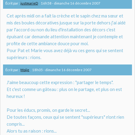
Écrit par :
justmarieD
16h58
-
dimanche 16
décembre 2007
Cet après midi on a fait la crèche et le sapin chez ma sœur et
mis des boules décoratives jusque sur la porte dehors j'ai aidé
par l'accord ou non du lieu d'installation des décors c'est
épuisant car demande attention maintenant je contemple et
profite de cette ambiance douce pour moi.
Pour Pat et Marie vous avez déjà vu ces gens qui se sentent
supérieurs : rions.
Écrit par :
Moije
18h05
-
dimanche 16
décembre 2007
J'aime beaucoup cette expression : "partager le temps".
Et c'est comme un gâteau : plus on le partage, et plus on est
heureux !
Pour les éducs, promis, on garde le secret...
De toutes façons, ceux qui se sentent "supérieurs" n'ont rien
compris...
Alors tu as raison : rions...